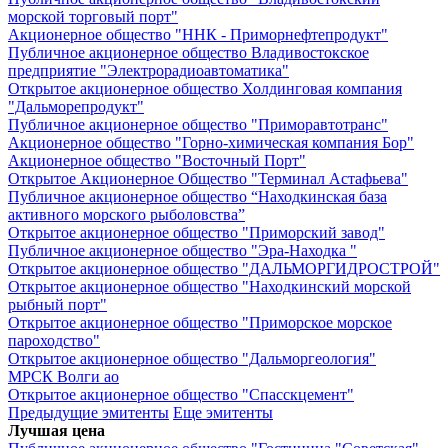
морской торговый порт"
Акционерное общество "ННК - Приморнефтепродукт"
Публичное акционерное общество Владивостокское
предприятие "Электрорадиоавтоматика"
Открытое акционерное общество Холдинговая компания
"Дальморепродукт"
Публичное акционерное общество "Приморавтотранс"
Акционерное общество "Горно-химическая компания Бор"
Акционерное общество "Восточный Порт"
Открытое Акционерное Общество "Терминал Астафьева"
Публичное акционерное общество “Находкинская база
активного морского рыболовства”
Открытое акционерное общество "Приморский завод"
Публичное акционерное общество "Эра-Находка "
Открытое акционерное общество "ДАЛЬМОРГИДРОСТРОЙ"
Открытое акционерное общество "Находкинский морской
рыбный порт"
Открытое акционерное общество "Приморское морское
пароходство"
Открытое акционерное общество "Дальморгеология"
МРСК Волги ао
Открытое акционерное общество "Спасскцемент"
Предыдущие эмитенты
Еще эмитенты
Лучшая цена