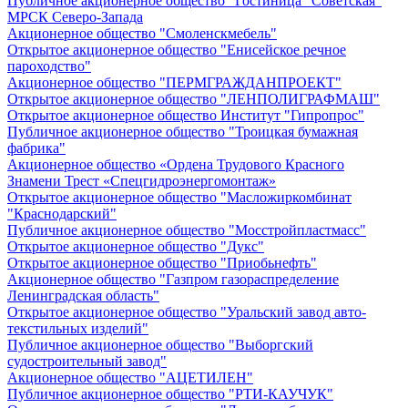
Публичное акционерное общество "Гостиница "Советская"
МРСК Северо-Запада
Акционерное общество "Смоленскмебель"
Открытое акционерное общество "Енисейское речное
пароходство"
Акционерное общество "ПЕРМГРАЖДАНПРОЕКТ"
Открытое акционерное общество "ЛЕНПОЛИГРАФМАШ"
Открытое акционерное общество Институт "Гипропрос"
Публичное акционерное общество "Троицкая бумажная
фабрика"
Акционерное общество «Ордена Трудового Красного
Знамени Трест «Спецгидроэнергомонтаж»
Открытое акционерное общество "Масложиркомбинат
"Краснодарский"
Публичное акционерное общество "Мосстройпластмасс"
Открытое акционерное общество "Дукс"
Открытое акционерное общество "Приобьнефть"
Акционерное общество "Газпром газораспределение
Ленинградская область"
Открытое акционерное общество "Уральский завод авто-
текстильных изделий"
Публичное акционерное общество "Выборгский
судостроительный завод"
Акционерное общество "АЦЕТИЛЕН"
Публичное акционерное общество "РТИ-КАУЧУК"