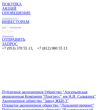
ПОКУПКА
АКЦИЙ
ОПОВЕЩЕНИЕ
оставить цену
ИНВЕСТОРАМ
сотрудничество
Статьи
эмитенты
ОТПРАВИТЬ
ЗАПРОС
+7 (953) 370 55 13, +7 (812) 980 55 13
Публичное акционерное Общество "Арсеньевская
авиационная Компания "Прогресс" им Н.И. Сазыкина"
Акционерное общество "Завод ЖБИ-3"
Открытое акционерное общество "Дальэнергоремонт"
Публичное акционерное общество "Владивостокский