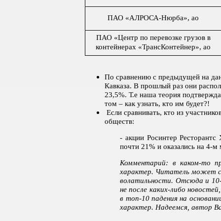
ПАО «АЛРОСА-Нюрба», ао
ПАО «Центр по перевозке грузов в
контейнерах «ТрансКонтейнер», ао
По сравнению с предыдущей на да
Кавказа. В прошлый раз они распол
23,5%. Т.е наша теория подтвержда
том – как узнать, кто им будет?!
Если сравнивать, кто из участнико
обществ:
- акции Росинтер Ресторантс 
почти 21% и оказались на 4-м 
Комментарий: в каком-то п
характер. Читатель может спр
волатильности. Отсюда и 10-
не после каких-либо новостей
в топ-10 падения на основан
характер. Надеемся, автор В