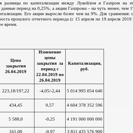
я разницы по капитализации между Лукойлом и Газпром на это
 данные период на 0,25%, а акции Газпрома – на чуть менее, чем 
итализации. Его акции выросли более чем на 9%. Для сравнения:
роста прошлого отчетного периода (с 15 апреля по 19 апреля 2019 
ее время.
Изменение
цены
Цена
закрытия за
Капитализация,
закрытия
период с
руб.
26.04.2019
22.04.2019 по
26.04.2019
223,18/197,22
-4,05/-2,44
5 014 995 054 640
434,45
0,57
4 604 378 352 596
5 588,0
-0,25
4 191 000 000 000
161,00
-0,97
3 811 435 576 900