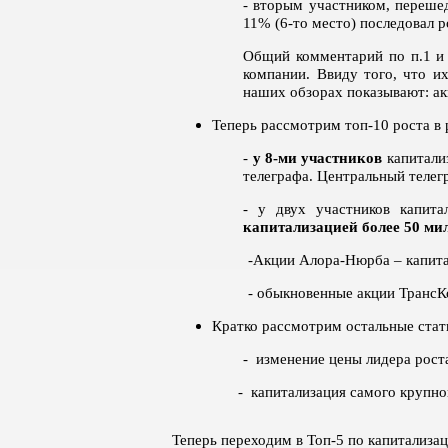
- вторым участником, переше
11% (6-то место) последовал р
Общий комментарий по п.1 и 
компании. Ввиду того, что и
наших обзорах показывают: ак
Теперь рассмотрим топ-10 роста в 
-
у 8-ми участников
капитализ
телеграфа. Центральный телег
- у двух участников капит
капитализацией более 50 ми
-Акции Алора-Нюрба – капита
- обыкновенные акции ТрансК
Кратко рассмотрим остальные стат
- изменение цены лидера роста
- капитализация самого крупно
Теперь переходим в Топ-5 по капитализац