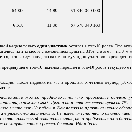
64 800
14,89
51 840 000 000
6 310
11,98
87 676 049 180
нной неделе только
один участник
остался в топ-10 роста. Это а
агались на 2-м месте с изменением цены на 31%, а в этот – на 3-м 
ется, что каждую неделю как минимум один участник переходит из 
в предыдущего топ-10 падения перешел в топ-10 роста текущего от
Холдинг, после падения на 7% в прошлый отчетный период (10-то
месте.
риближении можно предположить, что пребывание данного у
осить, о чем это мы?! Дело в том, что изменение цены на 7% - 
тое место топ-10 падения. Как показала практика наших обзор
, а в рамках волатильности. Т.е. имеет место чисто статистика.
ии «статистической волатильности», то и пребывание их в данн
ас не запутал своими рассуждениями. Идем далее.