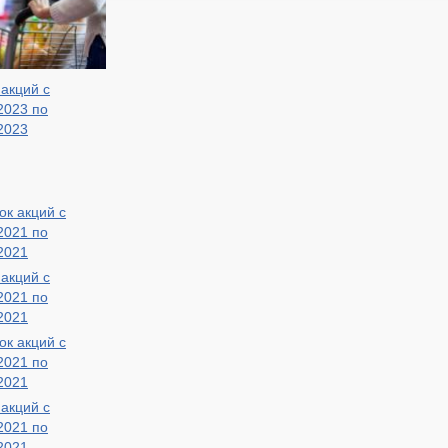
акций с
2023 по
2023
акций с
2021 по
2021
акций с
2021 по
2021