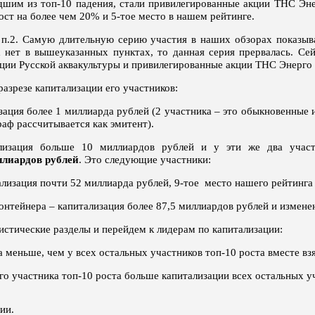
дшим из топ-10 падения, стали привилегированные акции ТНС Эн
ост на более чем 20% и 5-тое место в нашем рейтинге.
п.2. Самую длительную серию участия в наших обзорах показыв
х нет в вышеуказанных пунктах, то данная серия прервалась. С
ции Русской аквакультуры и привилегированные акции ТНС Энерго
разрезе капитализации его участников:
ация более 1 миллиарда рублей (2 участника – это обыкновенные
раф рассчитывается как эмитент).
ализация больше 10 миллиардов рублей и у эти же два участ
ллиардов рублей
. Это следующие участники:
лизация почти 52 миллиарда рублей, 9-тое место нашего рейтинга
онтейнера – капитализация более 87,5 миллиардов рублей и измене
истические разделы и перейдем к лидерам по капитализации:
 меньше, чем у всех остальных участников топ-10 роста вместе вз
го участника топ-10 роста больше капитализации всех остальных у
ии.