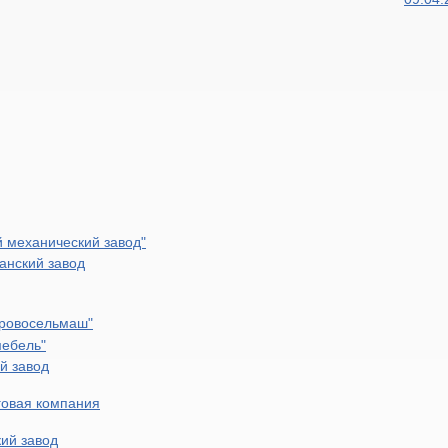
 механический завод"
анский завод
еровосельмаш"
мебель"
й завод
говая компания
ий завод