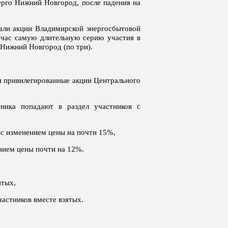
ерго Нижний Новгород, после падения на
али акции Владимирской энергосбытовой
ейчас самую длительную серию участия в
 Нижний Новгород (по три).
 и привилегированные акции Центрального
ника попадают в раздел участников с
 с изменением цены на почти 15%,
нием цены почти на 12%.
ятых,
частников вместе взятых.