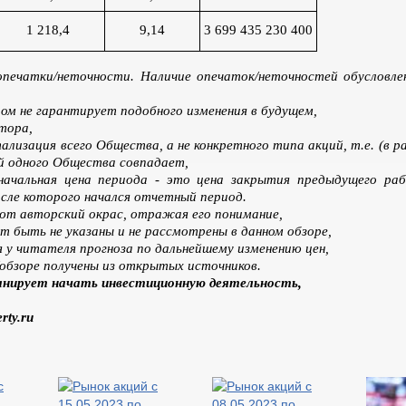
1 218,4
9,14
3 699 435 230 400
опечатки/неточности. Наличие опечаток/неточностей обусловл
лом не гарантирует подобного изменения в будущем,
тора,
лизация всего Общества, а не конкретного типа акций, т.е. (в 
й одного Общества совпадает,
начальная цена периода - это цена закрытия предыдущего рабо
осле которого начался отчетный период.
ют авторский окрас, отражая его понимание,
т быть не указаны и не рассмотрены в данном обзоре,
 у читателя прогноза по дальнейшему изменению цен,
/обзоре получены из открытых источников.
ланирует начать инвестиционную деятельность,
rty
.
ru