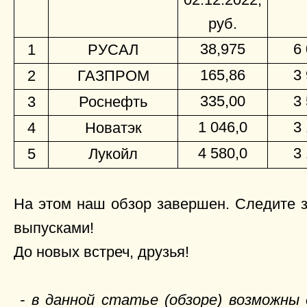
руб.
38,975
6
1
РУСАЛ
165,86
3
2
ГАЗПРОМ
335,00
3
3
Роснефть
1 046,0
3
4
Новатэк
4 580,0
3
5
Лукойл
На этом наш обзор завершен. Следите 
выпусками!
До новых встреч, друзья!
- в данной статье (обзоре) возможны 